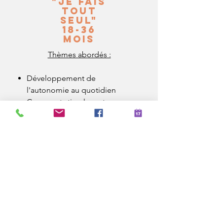
"Je fais
tout
seul"
18-36
mois
Thèmes abordés :
Développement de
l'autonomie au quotidien
Comment stimuler votre
enfant et quelles activités lui
proposer ?
Comment réagir aux colères,
au "non", à la jalousie, aux
cauchemars,... ?
Conseils pour l'apprentissage
de la propreté
Conseils pour une approche
éducative bienveillante,
informations sur la parentalité